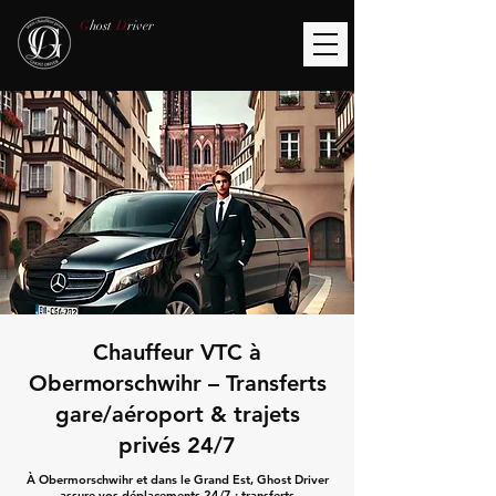
G
host
D
river
Chauffeur VTC à
Obermorschwihr – Transferts
gare/aéroport & trajets
privés 24/7
À Obermorschwihr et dans le Grand Est, Ghost Driver
assure vos déplacements 24/7 : transferts