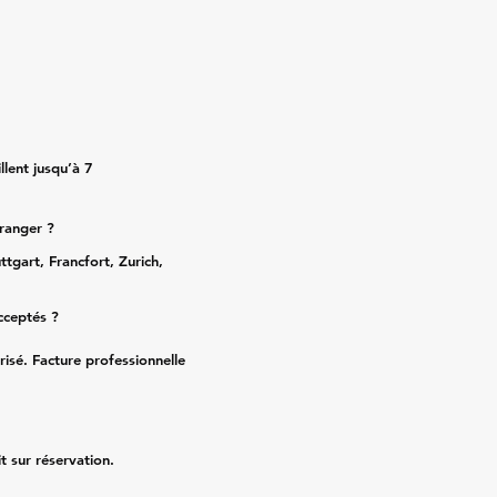
lent jusqu’à 7
tranger ?
ttgart, Francfort, Zurich,
cceptés ?
risé. Facture professionnelle
it sur réservation.