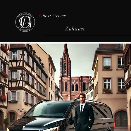
G
host
D
river
Zuhause