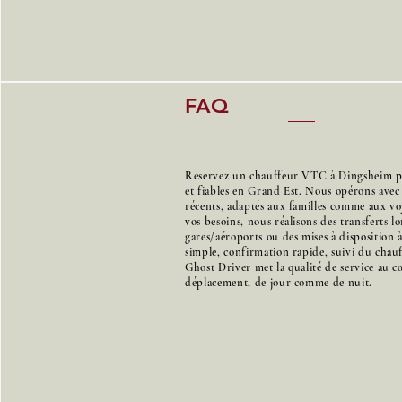
FAQ
Réservez un chauffeur VTC à Dingsheim pou
et fiables en Grand Est. Nous opérons avec
récents, adaptés aux familles comme aux voy
vos besoins, nous réalisons des transferts l
gares/aéroports ou des mises à disposition 
simple, confirmation rapide, suivi du chauff
Ghost Driver met la qualité de service au 
déplacement, de jour comme de nuit.