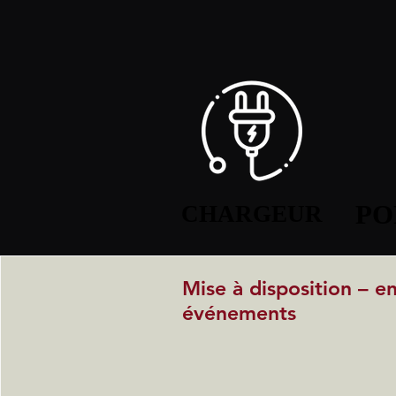
PO
PO
CHARGEUR
CHARGEUR
Mise à disposition – e
événements