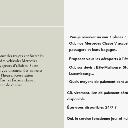
Puis‑je réserver un van 7 places ?
Oui, nos Mercedes Classe V accueil
passagers et leurs bagages.
r des trajets confortables
Proposez‑vous les aéroports à l’é
 des véhicules Mercedes
ageurs d’affaires. Selon
Oui, sur devis : Bâle‑Mulhouse, Stu
ongue distance, des navettes
Luxembourg…
à l’heure. Réservation
eur et facture claire :
Quels moyens de paiement sont a
cœur de chaque
CB, virement, lien de paiement sécu
disponible.
Êtes‑vous disponibles 24/7 ?
Oui, le service fonctionne jour et nu