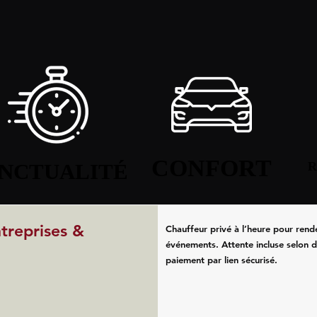
CONFORT
CONFORT
NCTUALITÉ
NCTUALITÉ
R
R
ntreprises &
Chauffeur privé à l’heure pour rend
événements. Attente incluse selon d
paiement par lien sécurisé.