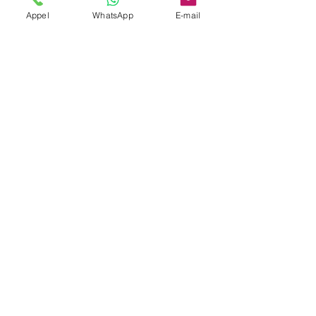
Appel
WhatsApp
E-mail
Oui, avec récapitulatif des courses par
période.
Couverture transfrontalière ?
Oui, Allemagne/Suisse possible.
Pilotage logistique ?
Un dispatch coordonne les
rotations et horaires.