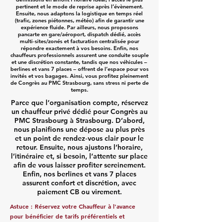
pertinent et le mode de reprise après l’évènement.
Ensuite, nous adaptons la logistique en temps réel
(trafic, zones piétonnes, météo) afin de garantir une
expérience fluide. Par ailleurs, nous proposons
pancarte en gare/aéroport, dispatch dédié, accès
multi‑sites/zonés et facturation centralisée pour
répondre exactement à vos besoins. Enfin, nos
chauffeurs professionnels assurent une conduite souple
et une discrétion constante, tandis que nos véhicules –
berlines et vans 7 places – offrent de l’espace pour vos
invités et vos bagages. Ainsi, vous profitez pleinement
de Congrès au PMC Strasbourg, sans stress ni perte de
temps.
Parce que l’organisation compte, réservez
un chauffeur privé dédié pour Congrès au
PMC Strasbourg à Strasbourg. D’abord,
nous planifions une dépose au plus près
et un point de rendez‑vous clair pour le
retour. Ensuite, nous ajustons l’horaire,
l’itinéraire et, si besoin, l’attente sur place
afin de vous laisser profiter sereinement.
Enfin, nos berlines et vans 7 places
assurent confort et discrétion, avec
paiement CB ou virement.
Astuce : Réservez votre Chauffeur à l'avance
pour bénéficier de tarifs préférentiels et