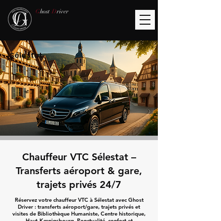
G
host
D
river
Sélestat
Chauffeur VTC Sélestat –
Transferts aéroport & gare,
trajets privés 24/7
Réservez votre chauffeur VTC à Sélestat avec Ghost
Driver : transferts aéroport/gare, trajets privés et
visites de Bibliothèque Humaniste, Centre historique,
Haut‑Kœnigsbourg. Ponctualité, confort et