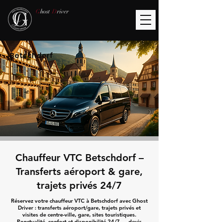
G
host
D
river
Betschdorf
Chauffeur VTC Betschdorf –
Transferts aéroport & gare,
trajets privés 24/7
Réservez votre chauffeur VTC à Betschdorf avec Ghost
Driver : transferts aéroport/gare, trajets privés et
visites de centre-ville, gare, sites touristiques.
Ponctualité, confort et disponibilité 24/7 — devis