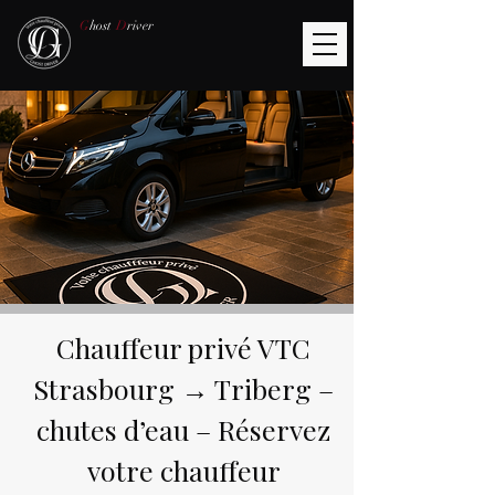
G
host
D
river
Chauffeur privé VTC
Strasbourg → Triberg –
chutes d’eau – Réservez
votre chauffeur