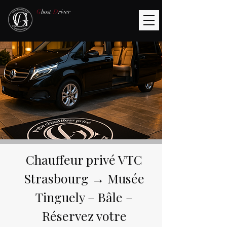
G
host
D
river
Chauffeur privé VTC
Strasbourg → Musée
Tinguely – Bâle –
Réservez votre