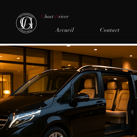
G
host
D
river
Accueil
Contact