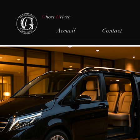
G
host
D
river
Accueil
Contact