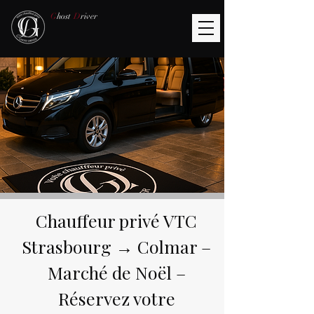
G
host
D
river
Chauffeur privé VTC
Strasbourg → Colmar –
Marché de Noël –
Réservez votre