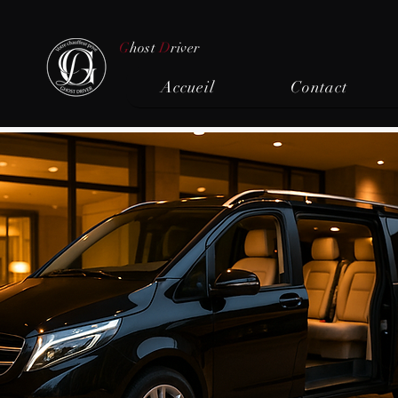
G
host
D
river
Accueil
Contact