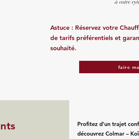
à votre ry
Astuce : Réservez votre Chauff
de tarifs préférentiels et garan
souhaité.
faire m
ints
Profitez d’un trajet con
découvrez Colmar – Koï