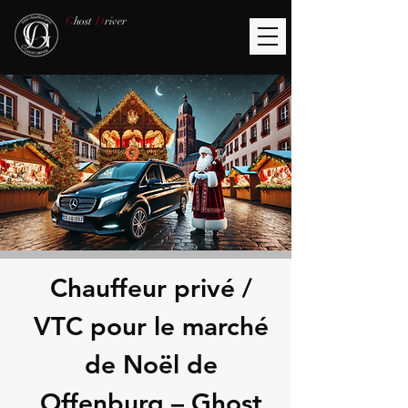
G
host
D
river
Chauffeur privé /
VTC pour le marché
de Noël de
Offenburg – Ghost