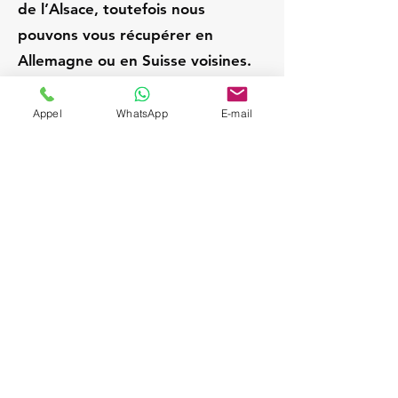
de l’Alsace, toutefois nous
pouvons vous récupérer en
Allemagne ou en Suisse voisines.
Appel
WhatsApp
E-mail
Offenburg
Allemagne
Chauffeur privé / VTC
expérimenté; Service VIP
et discret; Attente sur
place pendant la visite;
Départs Strasbourg /
Alsace; Navette aéroport
sur demande (SXB,
BSL/MLH, FRA, ZRH);
Véhicules Mercedes