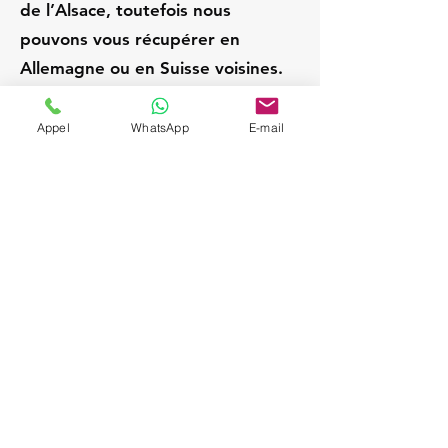
de l’Alsace, toutefois nous
pouvons vous récupérer en
Allemagne ou en Suisse voisines.
Appel
WhatsApp
E-mail
Gengenbach
Allemagne
Chauffeur privé / VTC
expérimenté; Service VIP
et discret; Attente sur
place pendant la visite;
Départs Strasbourg /
Alsace; Navette aéroport
sur demande (SXB,
BSL/MLH, FRA, ZRH);
Véhicules Mercedes