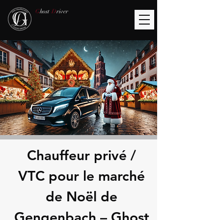
G
host
D
river
Chauffeur privé /
VTC pour le marché
de Noël de
Gengenbach – Ghost