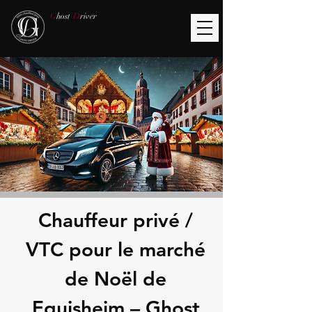
G
host
D
river
Chauffeur privé /
VTC pour le marché
de Noël de
Eguisheim – Ghost