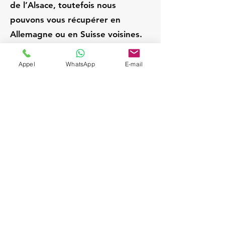
de l’Alsace, toutefois nous
pouvons vous récupérer en
Allemagne ou en Suisse voisines.
Appel
WhatsApp
E-mail
Eguisheim
France
Chauffeur privé / VTC
expérimenté; Service VIP
et discret; Attente sur
place pendant la visite;
Départs Strasbourg /
Alsace; Navette aéroport
sur demande (SXB,
BSL/MLH, FRA, ZRH);
Véhicules Mercedes