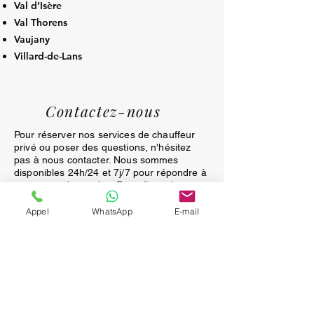
Val d’Isère
Val Thorens
Vaujany
Villard-de-Lans
Contactez-nous
Pour réserver nos services de chauffeur
privé ou poser des questions, n'hésitez
pas à nous contacter. Nous sommes
disponibles 24h/24 et 7j/7 pour répondre à
toutes vos demandes. Remplissez le
formulaire ci-dessous ou appelez-nous
directement pour une assistance
Appel
WhatsApp
E-mail
immédiate. Nous sommes impatients de
vous servir!
APPEL GRATUIT
Prénom