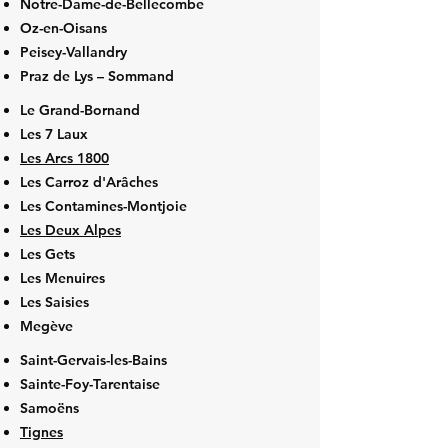
Notre-Dame-de-Bellecombe
Oz-en-Oisans
Peisey-Vallandry
Praz de Lys – Sommand
Le Grand-Bornand
Les 7 Laux
Les Arcs 1800
Les Carroz d'Arâches
Les Contamines-Montjoie
Les Deux Alpes
Les Gets
Les Menuires
Les Saisies
Megève
Saint-Gervais-les-Bains
Sainte-Foy-Tarentaise
Samoëns
Tignes