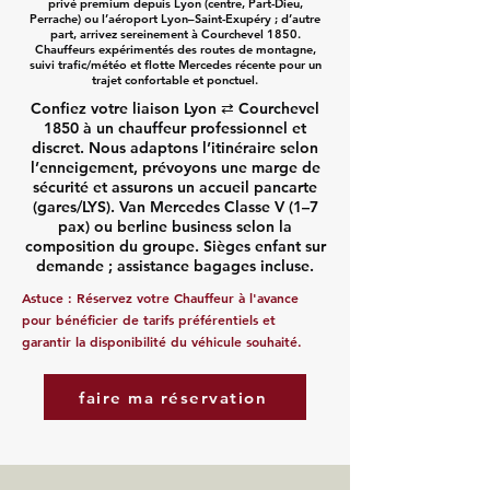
privé premium depuis Lyon (centre, Part-Dieu,
Perrache) ou l’aéroport Lyon–Saint-Exupéry ; d’autre
part, arrivez sereinement à Courchevel 1850.
Chauffeurs expérimentés des routes de montagne,
suivi trafic/météo et flotte Mercedes récente pour un
trajet confortable et ponctuel.
Confiez votre liaison Lyon ⇄ Courchevel
1850 à un chauffeur professionnel et
discret. Nous adaptons l’itinéraire selon
l’enneigement, prévoyons une marge de
sécurité et assurons un accueil pancarte
(gares/LYS). Van Mercedes Classe V (1–7
pax) ou berline business selon la
composition du groupe. Sièges enfant sur
demande ; assistance bagages incluse.
Astuce :
Réservez votre Chauffeur
à l'avance
pour bénéficier de tarifs préférentiels et
garantir la disponibilité du véhicule souhaité.
faire ma réservation