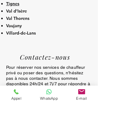
Tignes
Val d’Isère
Val Thorens
Vaujany
Villard-de-Lans
Contactez-nous
Pour réserver nos services de chauffeur
privé ou poser des questions, n'hésitez
pas à nous contacter. Nous sommes
disponibles 24h/24 et 7j/7 pour répondre à
toutes vos demandes. Remplissez le
formulaire ci-dessous ou appelez-nous
Appel
WhatsApp
E-mail
directement pour une assistance
immédiate. Nous sommes impatients de
vous servir!
APPEL GRATUIT