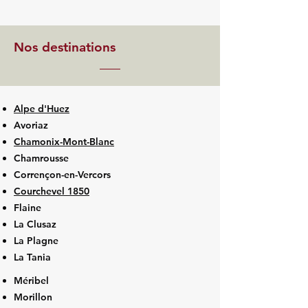
Nos destinations
Alpe d'Huez
Avoriaz
Chamonix-Mont-Blanc
Chamrousse
Corrençon-en-Vercors
Courchevel 1850
Flaine
La Clusaz
La Plagne
La Tania
Méribel
Morillon