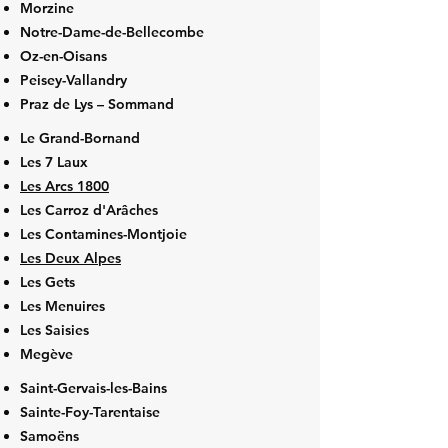
Morzine
Notre-Dame-de-Bellecombe
Oz-en-Oisans
Peisey-Vallandry
Praz de Lys – Sommand
Le Grand-Bornand
Les 7 Laux
Les Arcs 1800
Les Carroz d'Arâches
Les Contamines-Montjoie
Les Deux Alpes
Les Gets
Les Menuires
Les Saisies
Megève
Saint-Gervais-les-Bains
Sainte-Foy-Tarentaise
Samoëns