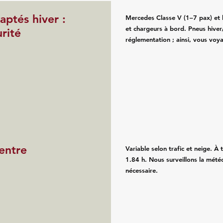
ptés hiver :
Mercedes Classe V (1–7 pax) et b
et chargeurs à bord. Pneus hiver/
rité
réglementation ; ainsi, vous voy
 entre
Variable selon trafic et neige. À 
1.84 h. Nous surveillons la météo 
nécessaire.