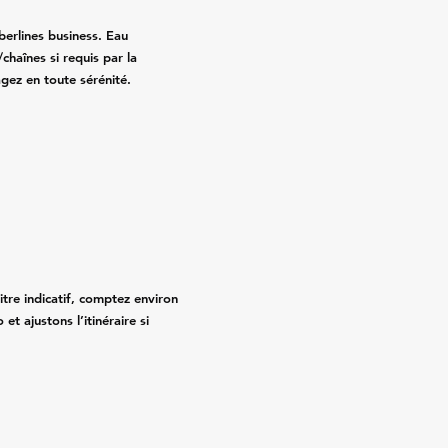
erlines business. Eau
chaînes si requis par la
agez en toute sérénité.
titre indicatif, comptez environ
et ajustons l’itinéraire si