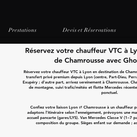
Prestations
Devis et Réservations
Réservez votre chauffeur VTC à Ly
de Chamrousse avec Ghos
Réservez votre chauffeur VTC à Lyon en destination de Chamro
transfert privé premium depuis Lyon (centre, Part-Dieu, Perr
Exupéry ; d’autre part, arrivez sereinement à Chamrousse. Ch
de montagne, suivi trafic/météo et flotte Mercedes récente
ponctuel.
Confiez votre liaison Lyon ⇄ Chamrousse à un chauffeur pr
adaptons l’itinéraire selon l’enneigement, prévoyons une ma
accueil pancarte (gares/LYS). Van Mercedes Classe V (1–7 pa
composition du groupe. Sièges enfant sur demande ; as