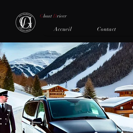
G
host
D
river
Accueil
Contact