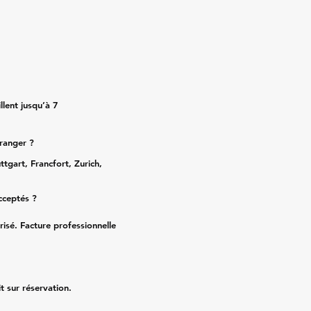
lent jusqu’à 7
tranger ?
ttgart, Francfort, Zurich,
cceptés ?
risé. Facture professionnelle
it sur réservation.