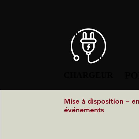
PO
PO
CHARGEUR
CHARGEUR
Mise à disposition – e
événements