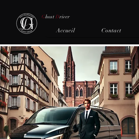
G
host
D
river
Accueil
Contact