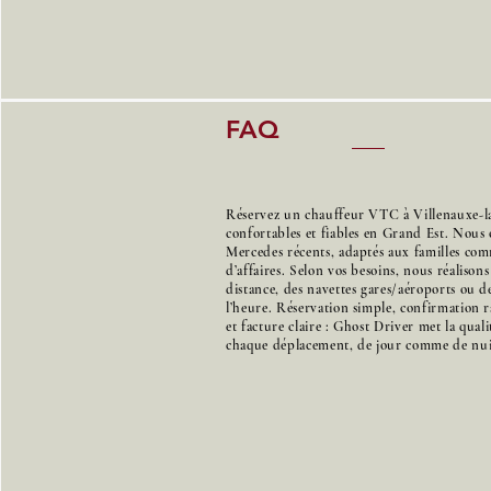
FAQ
Réservez un chauffeur VTC à Villenauxe-la
confortables et fiables en Grand Est. Nous 
Mercedes récents, adaptés aux familles co
d’affaires. Selon vos besoins, nous réalison
distance, des navettes gares/aéroports ou de
l’heure. Réservation simple, confirmation r
et facture claire : Ghost Driver met la qual
chaque déplacement, de jour comme de nui