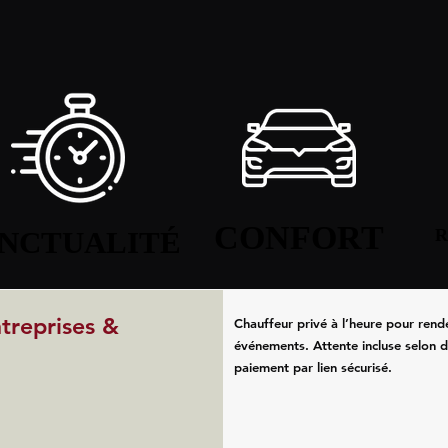
CONFORT
CONFORT
NCTUALITÉ
NCTUALITÉ
R
R
ntreprises &
Chauffeur privé à l’heure pour rend
événements. Attente incluse selon d
paiement par lien sécurisé.