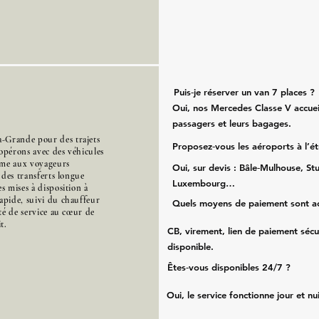
Puis‑je réserver un van 7 places ?
Oui, nos Mercedes Classe V accueil
passagers et leurs bagages.
-Grande pour des trajets
Proposez‑vous les aéroports à l’é
opérons avec des véhicules
mme aux voyageurs
Oui, sur devis : Bâle‑Mulhouse, Stu
s des transferts longue
Luxembourg…
s mises à disposition à
apide, suivi du chauffeur
Quels moyens de paiement sont a
ité de service au cœur de
t.
CB, virement, lien de paiement sécu
disponible.
Êtes‑vous disponibles 24/7 ?
Oui, le service fonctionne jour et nu