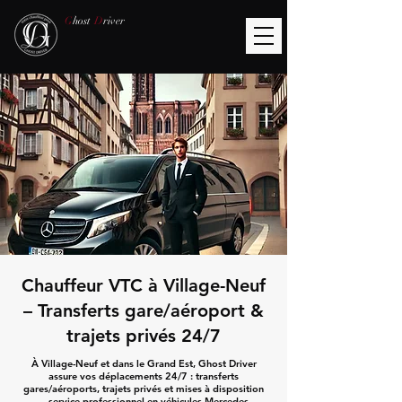
G
host
D
river
Chauffeur VTC à Village-Neuf
– Transferts gare/aéroport &
trajets privés 24/7
À Village-Neuf et dans le Grand Est, Ghost Driver
assure vos déplacements 24/7 : transferts
gares/aéroports, trajets privés et mises à disposition
— service professionnel en véhicules Mercedes.