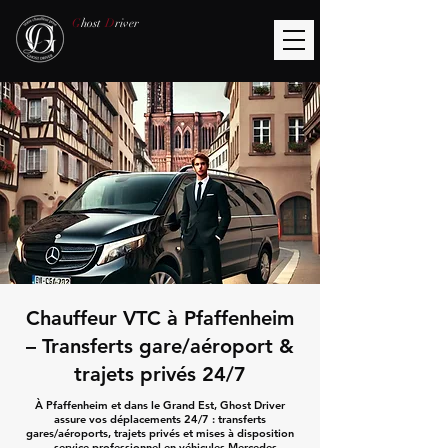
G
host
D
river
Chauffeur VTC à Pfaffenheim
– Transferts gare/aéroport &
trajets privés 24/7
À Pfaffenheim et dans le Grand Est, Ghost Driver
assure vos déplacements 24/7 : transferts
gares/aéroports, trajets privés et mises à disposition
— service professionnel en véhicules Mercedes.