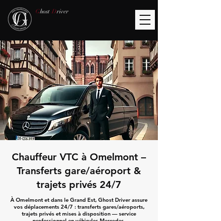
G
host
D
river
Chauffeur VTC à Omelmont –
Transferts gare/aéroport &
trajets privés 24/7
À Omelmont et dans le Grand Est, Ghost Driver assure
vos déplacements 24/7 : transferts gares/aéroports,
trajets privés et mises à disposition — service
professionnel en véhicules Mercedes.