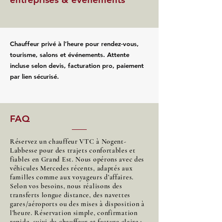
Chauffeur privé à l’heure pour rendez‑vous,
tourisme, salons et événements. Attente
incluse selon devis, facturation pro, paiement
par lien sécurisé.
FAQ
Réservez un chauffeur VTC à Nogent-
Labbesse pour des trajets confortables et
fiables en Grand Est. Nous opérons avec des
véhicules Mercedes récents, adaptés aux
familles comme aux voyageurs d’affaires.
Selon vos besoins, nous réalisons des
transferts longue distance, des navettes
gares/aéroports ou des mises à disposition à
l’heure. Réservation simple, confirmation
rapide, suivi du chauffeur et facture claire :