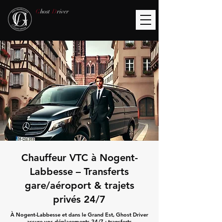
G
host
D
river
Chauffeur VTC à Nogent-
Labbesse – Transferts
gare/aéroport & trajets
privés 24/7
À Nogent-Labbesse et dans le Grand Est, Ghost Driver
assure vos déplacements 24/7 : transferts