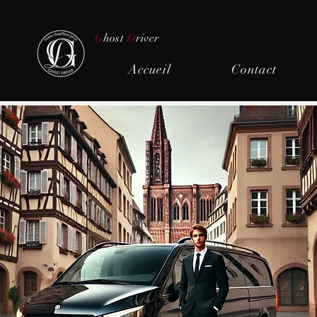
G
host
D
river
Accueil
Contact