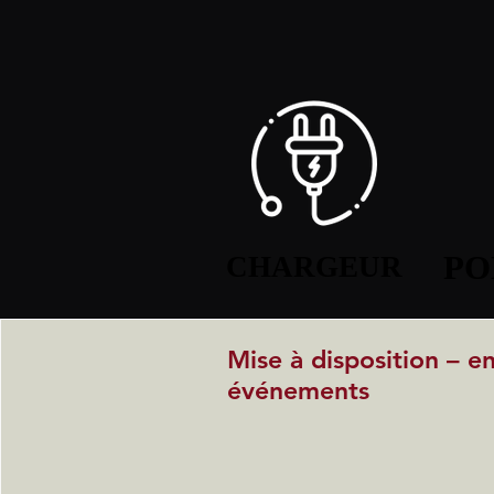
PO
PO
CHARGEUR
CHARGEUR
Mise à disposition – e
événements