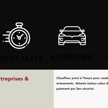
CONFORT
CONFORT
NCTUALITÉ
NCTUALITÉ
R
R
ntreprises &
Chauffeur privé à l’heure pour rend
événements. Attente incluse selon d
paiement par lien sécurisé.