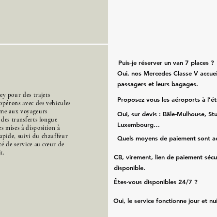
Puis‑je réserver un van 7 places ?
Oui, nos Mercedes Classe V accueil
passagers et leurs bagages.
y pour des trajets
Proposez‑vous les aéroports à l’é
opérons avec des véhicules
mme aux voyageurs
Oui, sur devis : Bâle‑Mulhouse, Stu
s des transferts longue
Luxembourg…
s mises à disposition à
apide, suivi du chauffeur
Quels moyens de paiement sont a
ité de service au cœur de
t.
CB, virement, lien de paiement sécu
disponible.
Êtes‑vous disponibles 24/7 ?
Oui, le service fonctionne jour et nu