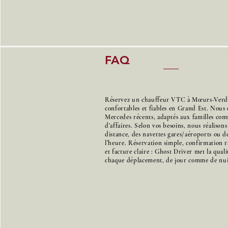
FAQ
Réservez un chauffeur VTC à Mœurs-Verde
confortables et fiables en Grand Est. Nous 
Mercedes récents, adaptés aux familles co
d’affaires. Selon vos besoins, nous réalison
distance, des navettes gares/aéroports ou de
l’heure. Réservation simple, confirmation r
et facture claire : Ghost Driver met la qual
chaque déplacement, de jour comme de nui