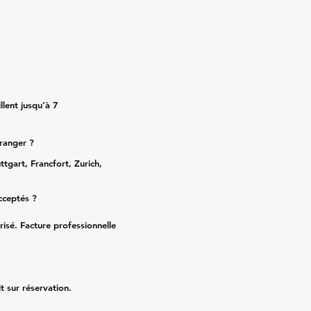
lent jusqu’à 7
tranger ?
ttgart, Francfort, Zurich,
cceptés ?
risé. Facture professionnelle
it sur réservation.