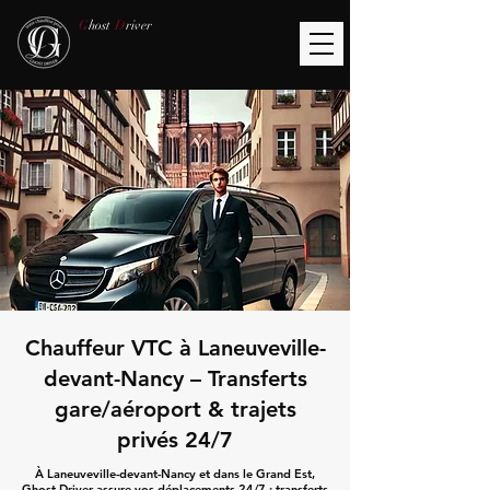
G
host
D
river
Chauffeur VTC à Laneuveville-
devant-Nancy – Transferts
gare/aéroport & trajets
privés 24/7
À Laneuveville-devant-Nancy et dans le Grand Est,
Ghost Driver assure vos déplacements 24/7 : transferts