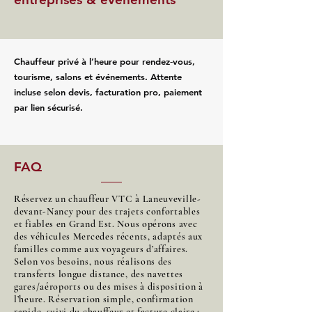
Chauffeur privé à l’heure pour rendez‑vous,
tourisme, salons et événements. Attente
incluse selon devis, facturation pro, paiement
par lien sécurisé.
FAQ
Réservez un chauffeur VTC à Laneuveville-
devant-Nancy pour des trajets confortables
et fiables en Grand Est. Nous opérons avec
des véhicules Mercedes récents, adaptés aux
familles comme aux voyageurs d’affaires.
Selon vos besoins, nous réalisons des
transferts longue distance, des navettes
gares/aéroports ou des mises à disposition à
l’heure. Réservation simple, confirmation
rapide, suivi du chauffeur et facture claire :