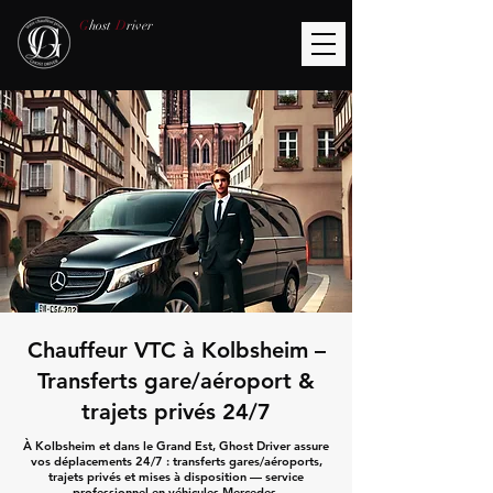
G
host
D
river
Chauffeur VTC à Kolbsheim –
Transferts gare/aéroport &
trajets privés 24/7
À Kolbsheim et dans le Grand Est, Ghost Driver assure
vos déplacements 24/7 : transferts gares/aéroports,
trajets privés et mises à disposition — service
professionnel en véhicules Mercedes.