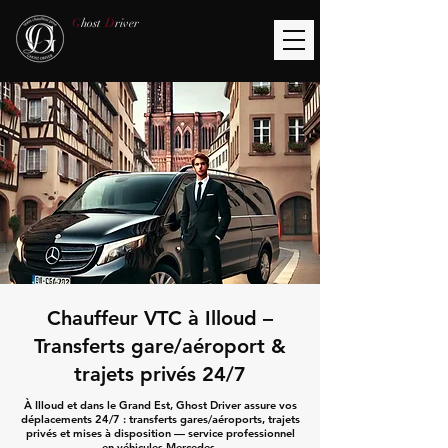
G
host
D
river
Chauffeur VTC à Illoud –
Transferts gare/aéroport &
trajets privés 24/7
À Illoud et dans le Grand Est, Ghost Driver assure vos
déplacements 24/7 : transferts gares/aéroports, trajets
privés et mises à disposition — service professionnel
en véhicules Mercedes.