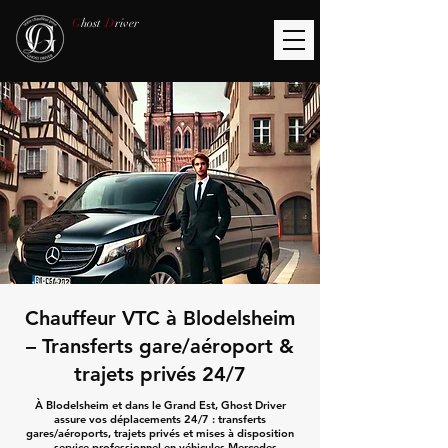
G
host
D
river
Chauffeur VTC à Blodelsheim
– Transferts gare/aéroport &
trajets privés 24/7
À Blodelsheim et dans le Grand Est, Ghost Driver
assure vos déplacements 24/7 : transferts
gares/aéroports, trajets privés et mises à disposition
— service professionnel en véhicules Mercedes.