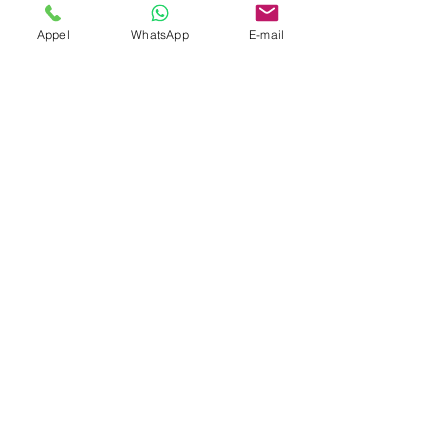
Appel
WhatsApp
E-mail
Oui, avec récapitulatif des courses par
période.
Couverture transfrontalière ?
Oui, Allemagne/Suisse possible.
Pilotage logistique ?
Un dispatch coordonne les