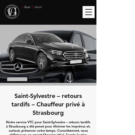
G
host
D
river
Saint-Sylvestre – retours
tardifs – Chauffeur privé à
Strasbourg
Notre service VTC pour Saint-Sylvestre – retours tardifs
à Strasbourg a été pensé pour éliminer les imprévus et,
surtout, préserver votre temps. Concrètement, nous
définissons en amont l’horaire idéal, l’accès le plus