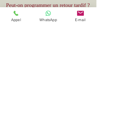
Peut-on programmer un retour tardif ?
Appel
WhatsApp
E-mail
Oui, nous réservons un créneau dédié et
confirmons le point RDV.
Arrêts multiples possibles ?
Oui, avec ajustement de tarif si attente
prolongée.
Paiement CB/Virement ?