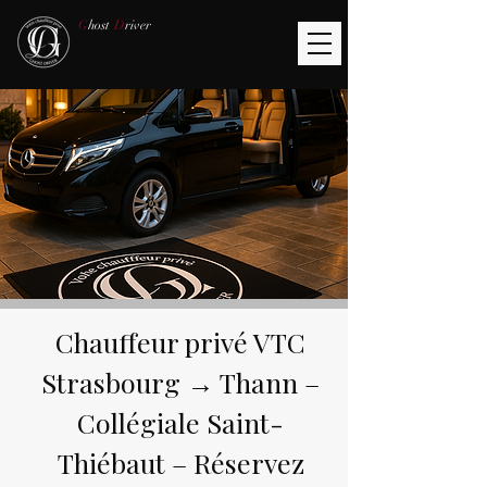
G
host
D
river
Chauffeur privé VTC
Strasbourg → Thann –
Collégiale Saint-
Thiébaut – Réservez