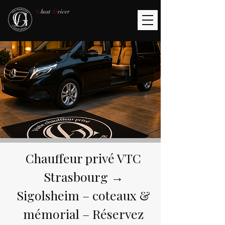
G
host
D
river
Chauffeur privé VTC
Strasbourg →
Sigolsheim – coteaux &
mémorial – Réservez