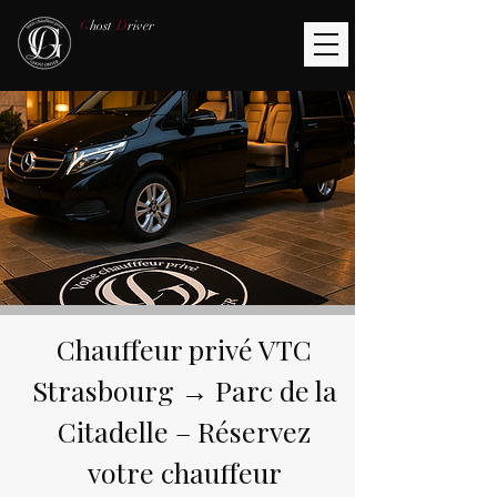
G
host
D
river
Chauffeur privé VTC
Strasbourg → Parc de la
Citadelle – Réservez
votre chauffeur