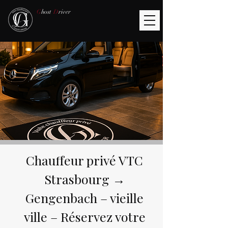
G
host
D
river
Chauffeur privé VTC
Strasbourg →
Gengenbach – vieille
ville – Réservez votre