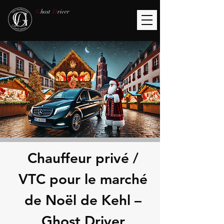
G
host
D
river
Chauffeur privé /
VTC pour le marché
de Noël de Kehl –
Ghost Driver