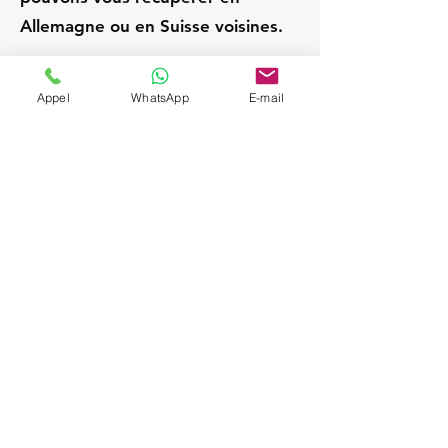
Allemagne ou en Suisse voisines.
Kehl
Appel
WhatsApp
E-mail
Allemagne
Chauffeur privé / VTC
expérimenté; Service VIP
et discret; Attente sur
place pendant la visite;
Départs Strasbourg /
Alsace; Navette aéroport
sur demande (SXB,
BSL/MLH, FRA, ZRH);
Véhicules Mercedes
(Berline & Van), sièges
enfant à la demande