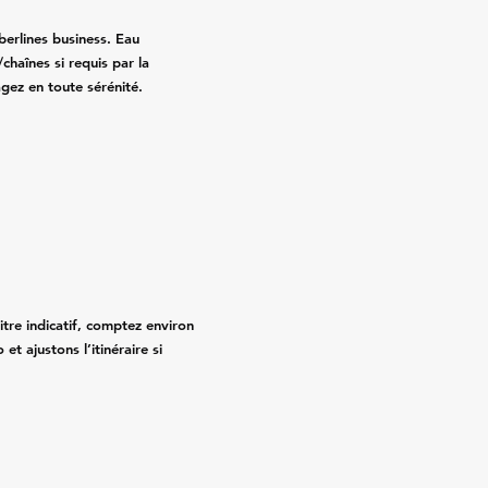
erlines business. Eau
chaînes si requis par la
agez en toute sérénité.
titre indicatif, comptez environ
et ajustons l’itinéraire si