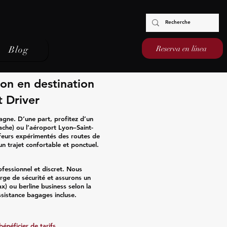
Reserva en línea
Blog
on en destination
 Driver
agne. D’une part, profitez d’un
ache) ou l’aéroport Lyon–Saint-
ffeurs expérimentés des routes de
n trajet confortable et ponctuel.
ofessionnel et discret. Nous
rge de sécurité et assurons un
x) ou berline business selon la
sistance bagages incluse.
énéficier de tarifs