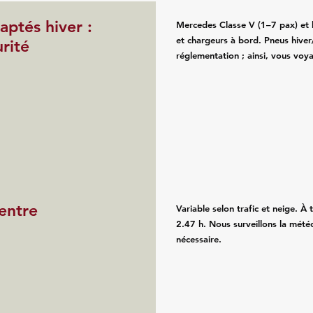
ptés hiver :
Mercedes Classe V (1–7 pax) et b
et chargeurs à bord. Pneus hiver/
rité
réglementation ; ainsi, vous voy
 entre
Variable selon trafic et neige. À 
2.47 h. Nous surveillons la météo 
nécessaire.