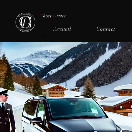
G
host
D
river
Accueil
Contact