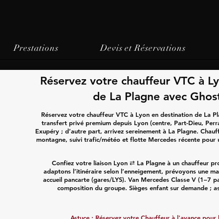
Prestations
Devis et Réservations
Réservez votre chauffeur VTC à Ly
de La Plagne avec Ghost
Réservez votre chauffeur VTC à Lyon en destination de La Pl
transfert privé premium depuis Lyon (centre, Part-Dieu, Perr
Exupéry ; d’autre part, arrivez sereinement à La Plagne. Chau
montagne, suivi trafic/météo et flotte Mercedes récente pour u
Confiez votre liaison Lyon ⇄ La Plagne à un chauffeur pr
adaptons l’itinéraire selon l’enneigement, prévoyons une ma
accueil pancarte (gares/LYS). Van Mercedes Classe V (1–7 pa
composition du groupe. Sièges enfant sur demande ; as
Astuce :
Réservez votre Chauffeur
à l'avance pour b