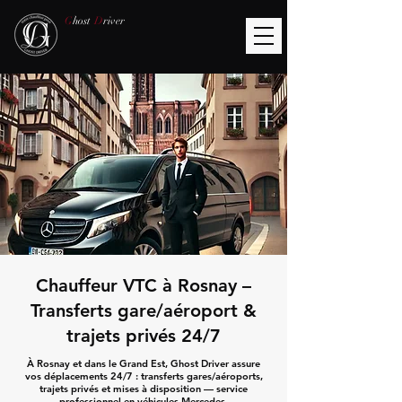
G
host
D
river
Chauffeur VTC à Rosnay –
Transferts gare/aéroport &
trajets privés 24/7
À Rosnay et dans le Grand Est, Ghost Driver assure
vos déplacements 24/7 : transferts gares/aéroports,
trajets privés et mises à disposition — service
professionnel en véhicules Mercedes.