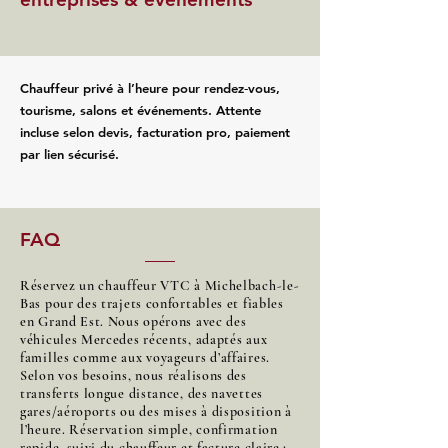
Chauffeur privé à l’heure pour rendez‑vous,
tourisme, salons et événements. Attente
incluse selon devis, facturation pro, paiement
par lien sécurisé.
FAQ
Réservez un chauffeur VTC à Michelbach-le-
Bas pour des trajets confortables et fiables
en Grand Est. Nous opérons avec des
véhicules Mercedes récents, adaptés aux
familles comme aux voyageurs d’affaires.
Selon vos besoins, nous réalisons des
transferts longue distance, des navettes
gares/aéroports ou des mises à disposition à
l’heure. Réservation simple, confirmation
rapide, suivi du chauffeur et facture claire :