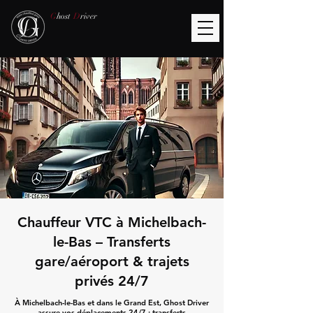
G
host
D
river
Chauffeur VTC à Michelbach-
le-Bas – Transferts
gare/aéroport & trajets
privés 24/7
À Michelbach-le-Bas et dans le Grand Est, Ghost Driver
assure vos déplacements 24/7 : transferts