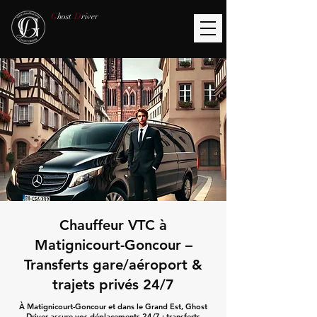
G
host
D
river
Chauffeur VTC à
Matignicourt-Goncour –
Transferts gare/aéroport &
trajets privés 24/7
À Matignicourt-Goncour et dans le Grand Est, Ghost
Driver assure vos déplacements 24/7 : transferts