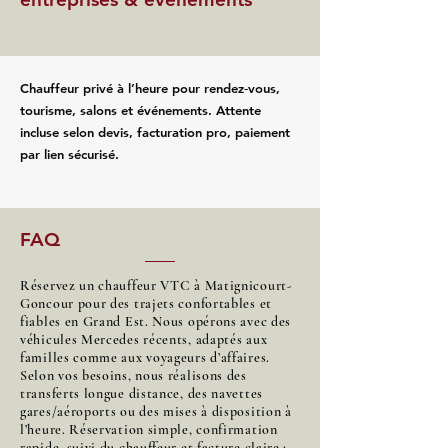
Chauffeur privé à l’heure pour rendez‑vous,
tourisme, salons et événements. Attente
incluse selon devis, facturation pro, paiement
par lien sécurisé.
FAQ
Réservez un chauffeur VTC à Matignicourt-
Goncour pour des trajets confortables et
fiables en Grand Est. Nous opérons avec des
véhicules Mercedes récents, adaptés aux
familles comme aux voyageurs d’affaires.
Selon vos besoins, nous réalisons des
transferts longue distance, des navettes
gares/aéroports ou des mises à disposition à
l’heure. Réservation simple, confirmation
rapide, suivi du chauffeur et facture claire :