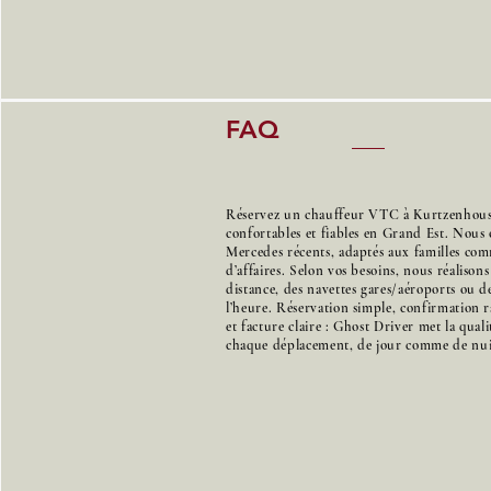
FAQ
Réservez un chauffeur VTC à Kurtzenhouse
confortables et fiables en Grand Est. Nous 
Mercedes récents, adaptés aux familles co
d’affaires. Selon vos besoins, nous réalison
distance, des navettes gares/aéroports ou de
l’heure. Réservation simple, confirmation r
et facture claire : Ghost Driver met la qual
chaque déplacement, de jour comme de nui