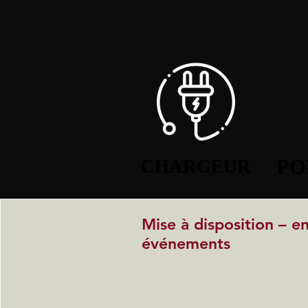
PO
PO
CHARGEUR
CHARGEUR
Mise à disposition – e
événements