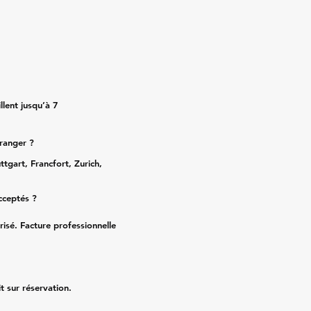
lent jusqu’à 7
tranger ?
ttgart, Francfort, Zurich,
cceptés ?
risé. Facture professionnelle
it sur réservation.