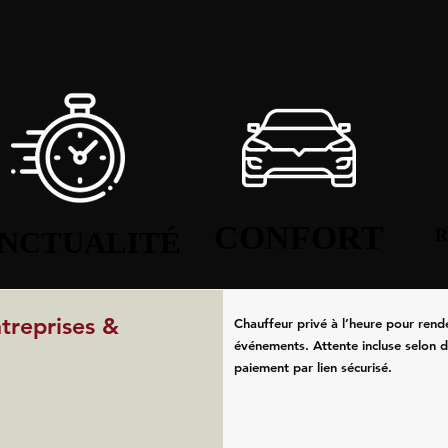
CONFORT
CONFORT
NCTUALITÉ
NCTUALITÉ
R
R
ntreprises &
Chauffeur privé à l’heure pour rend
événements. Attente incluse selon d
paiement par lien sécurisé.