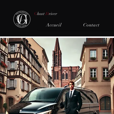
G
host
D
river
Accueil
Contact