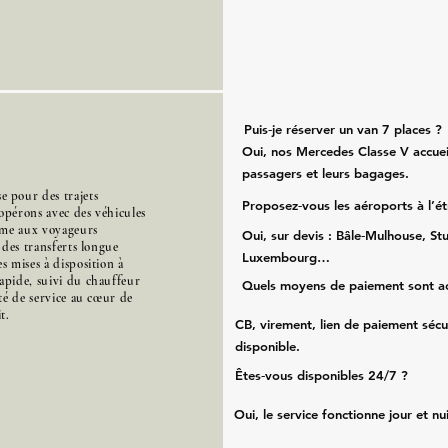
Puis‑je réserver un van 7 places ?
Oui, nos Mercedes Classe V accueil
passagers et leurs bagages.
 pour des trajets
Proposez‑vous les aéroports à l’é
opérons avec des véhicules
mme aux voyageurs
Oui, sur devis : Bâle‑Mulhouse, Stu
s des transferts longue
Luxembourg…
s mises à disposition à
apide, suivi du chauffeur
Quels moyens de paiement sont a
ité de service au cœur de
t.
CB, virement, lien de paiement sécu
disponible.
Êtes‑vous disponibles 24/7 ?
Oui, le service fonctionne jour et nu