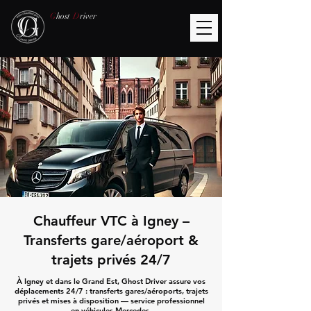
G
host
D
river
Chauffeur VTC à Igney –
Transferts gare/aéroport &
trajets privés 24/7
À Igney et dans le Grand Est, Ghost Driver assure vos
déplacements 24/7 : transferts gares/aéroports, trajets
privés et mises à disposition — service professionnel
en véhicules Mercedes.