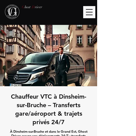
G
host
D
river
Chauffeur VTC à Dinsheim-
sur-Bruche – Transferts
gare/aéroport & trajets
privés 24/7
À Dinsheim-sur-Bruche et dans le Grand Est, Ghost
Driver assure vos déplacements 24/7 : transferts