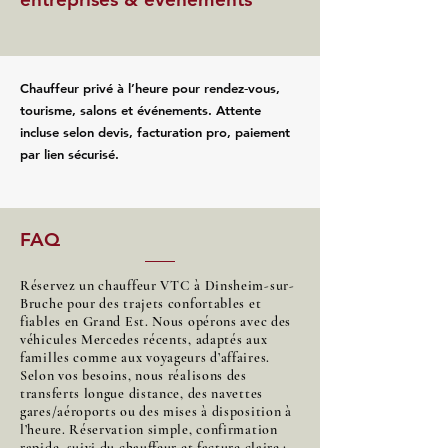
Chauffeur privé à l’heure pour rendez‑vous,
tourisme, salons et événements. Attente
incluse selon devis, facturation pro, paiement
par lien sécurisé.
FAQ
Réservez un chauffeur VTC à Dinsheim-sur-
Bruche pour des trajets confortables et
fiables en Grand Est. Nous opérons avec des
véhicules Mercedes récents, adaptés aux
familles comme aux voyageurs d’affaires.
Selon vos besoins, nous réalisons des
transferts longue distance, des navettes
gares/aéroports ou des mises à disposition à
l’heure. Réservation simple, confirmation
rapide, suivi du chauffeur et facture claire :