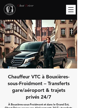
G
host
D
river
Chauffeur VTC à Bouxières-
sous-Froidmont – Transferts
gare/aéroport & trajets
privés 24/7
À Bouxières-sous-Froidmont et dans le Grand Est,
Ghost Driver assure vos déplacements 24/7 : transferts