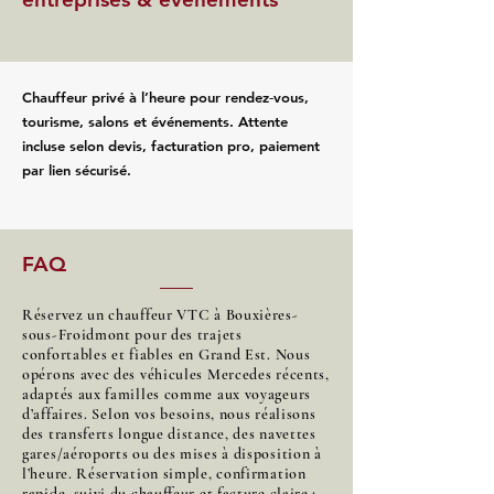
Chauffeur privé à l’heure pour rendez‑vous,
tourisme, salons et événements. Attente
incluse selon devis, facturation pro, paiement
par lien sécurisé.
FAQ
Réservez un chauffeur VTC à Bouxières-
sous-Froidmont pour des trajets
confortables et fiables en Grand Est. Nous
opérons avec des véhicules Mercedes récents,
adaptés aux familles comme aux voyageurs
d’affaires. Selon vos besoins, nous réalisons
des transferts longue distance, des navettes
gares/aéroports ou des mises à disposition à
l’heure. Réservation simple, confirmation
rapide, suivi du chauffeur et facture claire :