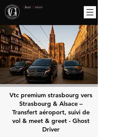
G
host
D
river
Vtc premium strasbourg vers
Strasbourg & Alsace –
Transfert aéroport, suivi de
vol & meet & greet - Ghost
Driver