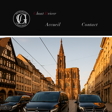
G
host
D
river
Accueil
Contact