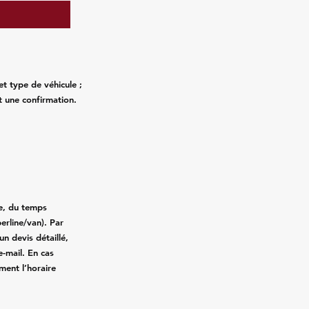
et type de véhicule ;
t une confirmation.
ce, du temps
erline/van). Par
n devis détaillé,
e-mail. En cas
ment l’horaire