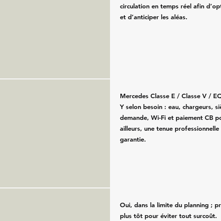
circulation en temps réel afin d’opt
et d’anticiper les aléas.
Mercedes Classe E / Classe V / E
Y selon besoin : eau, chargeurs, s
demande, Wi-Fi et paiement CB po
ailleurs, une tenue professionnelle
garantie.
Oui, dans la limite du planning ; 
plus tôt pour éviter tout surcoût.