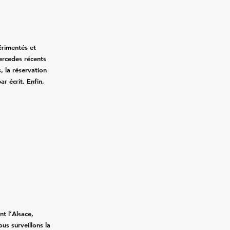
érimentés et
Mercedes récents
, la réservation
ar écrit. Enfin,
.
s
t l’Alsace,
ous surveillons la