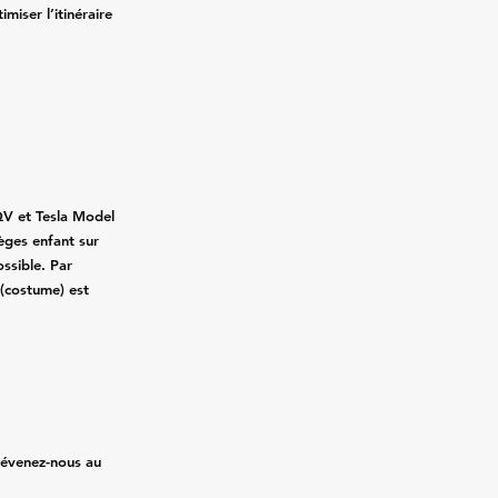
imiser l’itinéraire
QV et Tesla Model
ièges enfant sur
ssible. Par
 (costume) est
prévenez-nous au