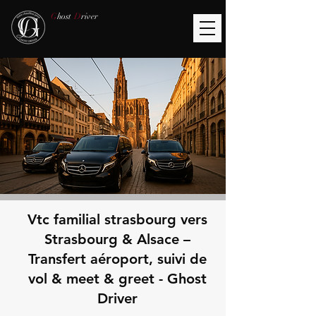
G
host
D
river
Vtc familial strasbourg vers
Strasbourg & Alsace –
Transfert aéroport, suivi de
vol & meet & greet - Ghost
Driver