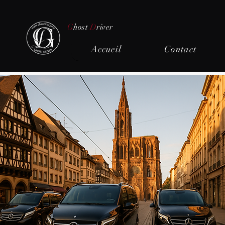
G
host
D
river
Accueil
Contact