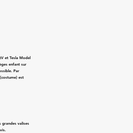
QV et Tesla Model
ièges enfant sur
ssible. Par
 (costume) est
rs grandes valises
vis.