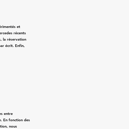
érimentés et
Mercedes récents
, la réservation
ar écrit. Enfin,
.
es entre
. En fonction des
ation, nous