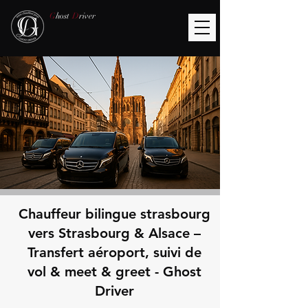
G
host
D
river
Chauffeur bilingue strasbourg
vers Strasbourg & Alsace –
Transfert aéroport, suivi de
vol & meet & greet - Ghost
Driver