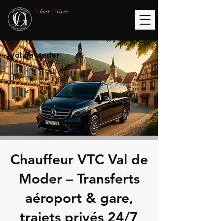
G
host
D
river
Val de Moder
Chauffeur VTC Val de
Moder – Transferts
aéroport & gare,
trajets privés 24/7