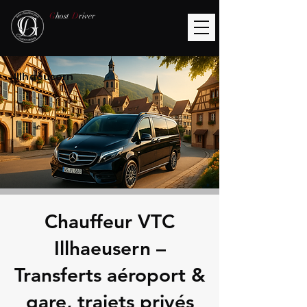
G
host
D
river
Illhaeusern
Chauffeur VTC
Illhaeusern –
Transferts aéroport &
gare, trajets privés