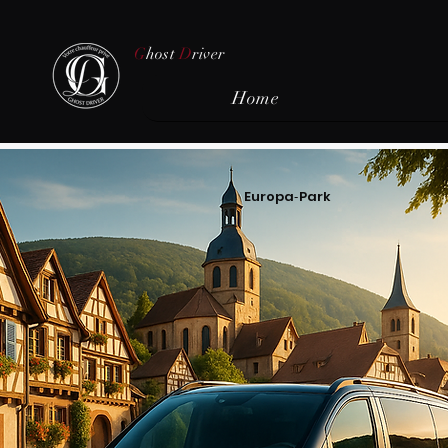
G
host
D
river
Home
Europa‑Park