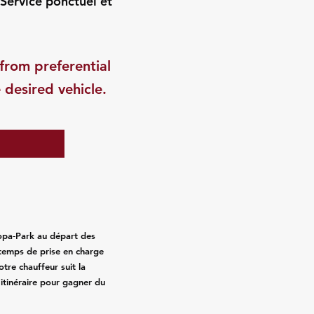
 Service ponctuel et
from preferential
 desired vehicle.
ropa‑Park au départ des
s temps de prise en charge
otre chauffeur suit la
’itinéraire pour gagner du